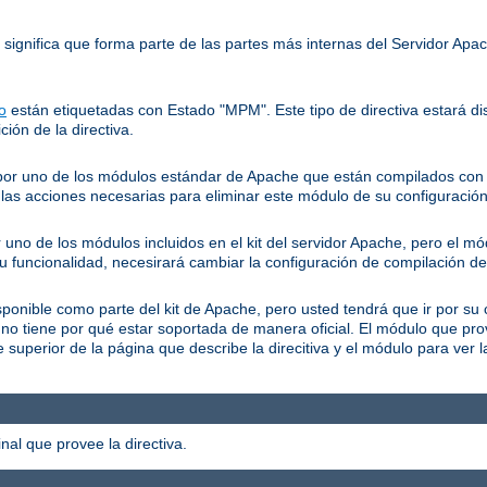
o significa que forma parte de las partes más internas del Servidor Ap
o
están etiquetadas con Estado "MPM". Este tipo de directiva estará dis
ción de la directiva.
a por uno de los módulos estándar de Apache que están compilados con e
as acciones necesarias para eliminar este módulo de su configuración
r uno de los módulos incluidos en el kit del servidor Apache, pero el m
su funcionalidad, necesirará cambiar la configuración de compilación de
isponible como parte del kit de Apache, pero usted tendrá que ir por su 
 no tiene por qué estar soportada de manera oficial. El módulo que pr
superior de la página que describe la direcitiva y el módulo para ver 
al que provee la directiva.