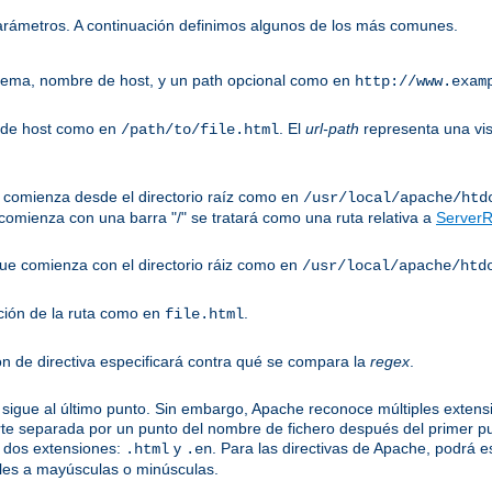
parámetros. A continuación definimos algunos de los más comunes.
uema, nombre de host, y un path opcional como en
http://www.exam
 de host como en
. El
url-path
representa una vis
/path/to/file.html
ue comienza desde el directorio raíz como en
/usr/local/apache/htd
omienza con una barra "/" se tratará como una ruta relativa a
ServerR
 que comienza con el directorio ráiz como en
/usr/local/apache/htd
ción de la ruta como en
.
file.html
ón de directiva especificará contra qué se compara la
regex
.
sigue al último punto. Sin embargo, Apache reconoce múltiples extensi
te separada por un punto del nombre de fichero después del primer p
 dos extensiones:
y
. Para las directivas de Apache, podrá e
.html
.en
les a mayúsculas o minúsculas.