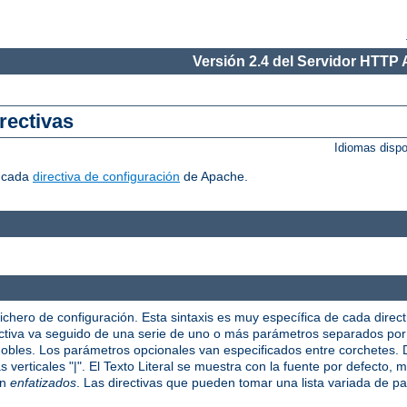
Versión 2.4 del Servidor HTTP
rectivas
Idiomas disp
r cada
directiva de configuración
de Apache.
fichero de configuración. Esta sintaxis es muy específica de cada direct
irectiva va seguido de una serie de uno o más parámetros separados po
 dobles. Los parámetros opcionales van especificados entre corchetes
verticales "|". El Texto Literal se muestra con la fuente por defecto, mi
on
enfatizados
. Las directivas que pueden tomar una lista variada de p