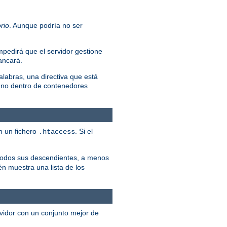
rio
. Aunque podría no ser
mpedirá que el servidor gestione
rancará.
alabras, una directiva que está
 no dentro de contenedores
n un fichero
. Si el
.htaccess
y todos sus descendientes, a menos
én muestra una lista de los
rvidor con un conjunto mejor de