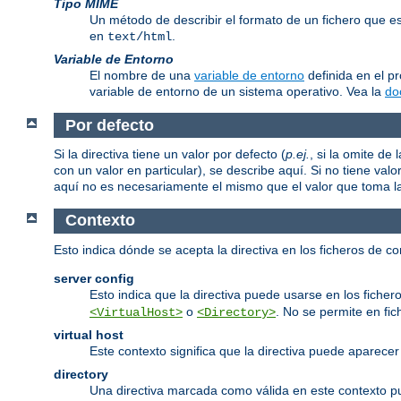
Tipo MIME
Un método de describir el formato de un fichero que 
en
.
text/html
Variable de Entorno
El nombre de una
variable de entorno
definida en el p
variable de entorno de un sistema operativo. Vea la
do
Por defecto
Si la directiva tiene un valor por defecto (
p.ej.
, si la omite d
con un valor en particular), se describe aquí. Si no tiene valo
aquí no es necesariamente el mismo que el valor que toma la d
Contexto
Esto indica dónde se acepta la directiva en los ficheros de c
server config
Esto indica que la directiva puede usarse en los fichero
o
. No se permite en fi
<VirtualHost>
<Directory>
virtual host
Este contexto significa que la directiva puede aparec
directory
Una directiva marcada como válida en este contexto 