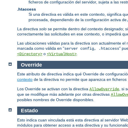
ficheros de configuración del servidor, sujeta a las re
.htaccess
Si una directiva es válida en este contexto, significa 
procesada, dependiendo de la configuración activa de
La directiva
solo
se permite dentro del contexto designado; si
correctamente las solicitudes en ese contexto, o impedirá q
Las ubicaciones válidas para la directiva son actualmente el 
marcada como válida en "
" pu
server config, .htaccess
o
.
<Directory>
<VirtualHost>
Override
Este atributo de directiva indica qué Override de configurac
contexto
de la directiva no permite que aparezca en ficheros
Los Override se activan con la directiva
, si
AllowOverride
que se modifique más adelante por otras directivas
AllowOv
posibles nombres de Override disponibles.
Estado
Esto indica cuan vinculada está esta directiva al servidor W
módulos para obtener acceso a esta directiva y su funcionalid