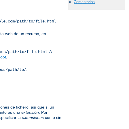
Comentarios
ple.com/path/to/file.html
ta-web de un recurso, en
. A
ocs/path/to/file.html
oot
.
.
ocs/path/to/
ones de fichero, así que si un
unto es una
extensión
. Por
specificar la
extensiones
con o sin