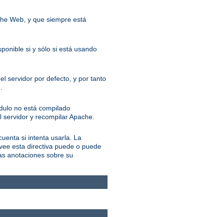
ache Web, y que siempre está
ponible si y sólo si está usando
l servidor por defecto, y por tanto
.
ódulo no está compilado
l servidor y recompilar Apache.
cuenta si intenta usarla. La
ovee esta directiva puede o puede
las anotaciones sobre su