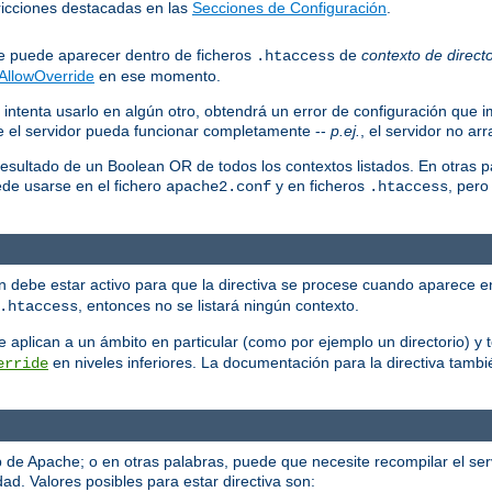
stricciones destacadas en las
Secciones de Configuración
.
que puede aparecer dentro de ficheros
de
contexto de directo
.htaccess
AllowOverride
en ese momento.
 intenta usarlo en algún otro, obtendrá un error de configuración que i
ue el servidor pueda funcionar completamente --
p.ej.
, el servidor no ar
resultado de un Boolean OR de todos los contextos listados. En otras p
ede usarse en el fichero
y en ficheros
, pero
apache2.conf
.htaccess
ión debe estar activo para que la directiva se procese cuando aparece e
, entonces no se listará ningún contexto.
.htaccess
 se aplican a un ámbito en particular (como por ejemplo un directorio) 
en niveles inferiores. La documentación para la directiva tambi
erride
eb de Apache; o en otras palabras, puede que necesite recompilar el se
ad. Valores posibles para estar directiva son: