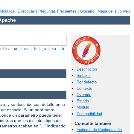
Módulos
|
Directivas
|
Preguntas Frecuentes
|
Glosario
|
Mapa del sitio web
 Apache
onibles:
en
|
es
|
fr
|
ja
|
ko
|
tr
Descripción
Sintaxis
Por defecto
Contexto
Override
Estado
iva, y se describe con detalle en la
Módulo
r un espacio. Si un parámetro
Compatibilidad
. Donde un parámetro puede tener
entras que los distintos tipos de
Consulte también
arámetros acaban en "..." indicando
Ficheros de Configuración