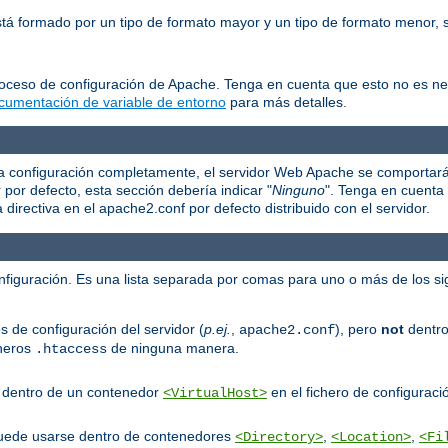
está formado por un tipo de formato mayor y un tipo de formato menor
roceso de configuración de Apache. Tenga en cuenta que esto no es n
cumentación de variable de entorno
para más detalles.
e la configuración completamente, el servidor Web Apache se comportar
r por defecto, esta sección debería indicar "
Ninguno
". Tenga en cuenta 
irectiva en el apache2.conf por defecto distribuido con el servidor.
onfiguración. Es una lista separada por comas para uno o más de los si
s de configuración del servidor (
p.ej.
,
), pero
not
dentro
apache2.conf
cheros
de ninguna manera.
.htaccess
er dentro de un contenedor
en el fichero de configuració
<VirtualHost>
puede usarse dentro de contenedores
,
,
<Directory>
<Location>
<Fi