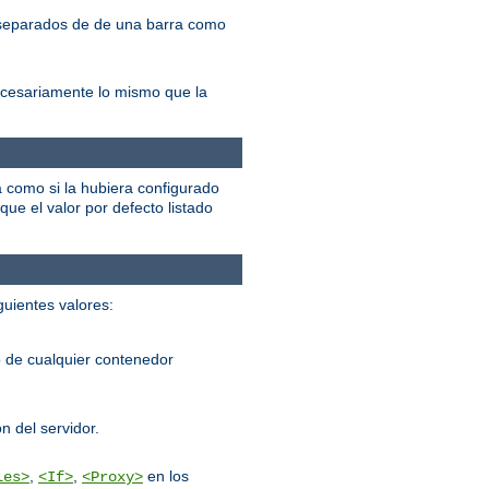
, separados de de una barra como
ecesariamente lo mismo que la
á como si la hubiera configurado
que el valor por defecto listado
guientes valores:
 de cualquier contenedor
n del servidor.
,
,
en los
les>
<If>
<Proxy>