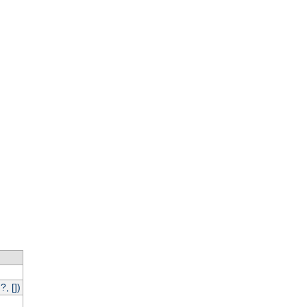
, [])