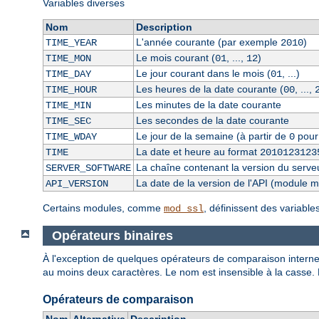
Variables diverses
Nom
Description
L'année courante (par exemple
)
TIME_YEAR
2010
Le mois courant (
, ...,
)
TIME_MON
01
12
Le jour courant dans le mois (
, ...)
TIME_DAY
01
Les heures de la date courante (
, ...,
TIME_HOUR
00
Les minutes de la date courante
TIME_MIN
Les secondes de la date courante
TIME_SEC
Le jour de la semaine (à partir de
pour
TIME_WDAY
0
La date et heure au format
TIME
2010123123
La chaîne contenant la version du serve
SERVER_SOFTWARE
La date de la version de l'API (module 
API_VERSION
Certains modules, comme
, définissent des variabl
mod_ssl
Opérateurs binaires
À l'exception de quelques opérateurs de comparaison internes
au moins deux caractères. Le nom est insensible à la casse.
Opérateurs de comparaison