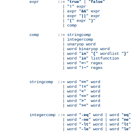
expr        ::= "
true
" | "
false
"

              | "
!
" expr

              | expr "
&&
" expr

              | expr "
||
" expr

              | "
(
" expr "
)
"

              | comp

comp        ::= stringcomp

              | integercomp

              | unaryop word

              | word binaryop word

              | word "
in
" "
{
" wordlist "
}
"

              | word "
in
" listfunction

              | word "
=~
" regex

              | word "
!~
" regex

stringcomp  ::= word "
==
" word

              | word "
!=
" word

              | word "
<
"  word

              | word "
<=
" word

              | word "
>
"  word

              | word "
>=
" word

integercomp ::= word "
-eq
" word | word "
eq
"
              | word "
-ne
" word | word "
ne
"
              | word "
-lt
" word | word "
lt
"
              | word "
-le
" word | word "
le
"