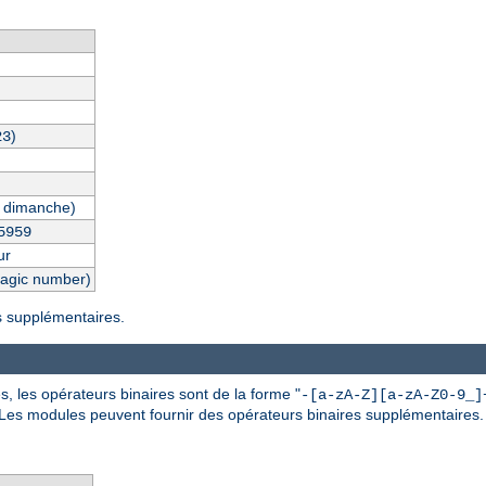
)
23
 dimanche)
5959
ur
magic number)
es supplémentaires.
, les opérateurs binaires sont de la forme "
-[a-zA-Z][a-zA-Z0-9_]
 Les modules peuvent fournir des opérateurs binaires supplémentaires.