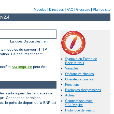
Modules
|
Directives
|
FAQ
|
Glossaire
|
Plan du site
n 2.4
Langues Disponibles:
en
|
fr
rents modules du serveur HTTP
uration. Ce document décrit
Syntaxe en Forme de
Backus-Naur
obsolète
peut être
SSLRequire
Variables
Opérateurs binaires
Opérateurs unaires
Fonctions
Exemples d'expressions
gles syntaxiques des langages de
Autres
. Cependant, certaines
pr
Comparaison avec
, le point de départ de la BNF est
SSLRequire
Historique de version