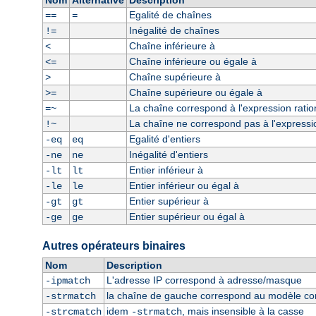
Nom
Alternative
Description
Egalité de chaînes
==
=
Inégalité de chaînes
!=
Chaîne inférieure à
<
Chaîne inférieure ou égale à
<=
Chaîne supérieure à
>
Chaîne supérieure ou égale à
>=
La chaîne correspond à l'expression ratio
=~
La chaîne ne correspond pas à l'expressio
!~
Egalité d'entiers
-eq
eq
Inégalité d'entiers
-ne
ne
Entier inférieur à
-lt
lt
Entier inférieur ou égal à
-le
le
Entier supérieur à
-gt
gt
Entier supérieur ou égal à
-ge
ge
Autres opérateurs binaires
Nom
Description
L'adresse IP correspond à adresse/masque
-ipmatch
la chaîne de gauche correspond au modèle const
-strmatch
idem
, mais insensible à la casse
-strcmatch
-strmatch