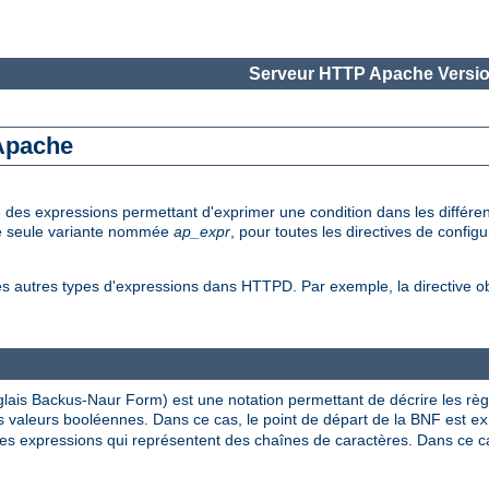
Serveur HTTP Apache Versio
 Apache
e des expressions permettant d'exprimer une condition dans les diffé
une seule variante nommée
ap_expr
, pour toutes les directives de config
es autres types d'expressions dans HTTPD. Par exemple, la directive 
lais Backus-Naur Form) est une notation permettant de décrire les rè
 valeurs booléennes. Dans ce cas, le point de départ de la BNF est
ex
s expressions qui représentent des chaînes de caractères. Dans ce cas