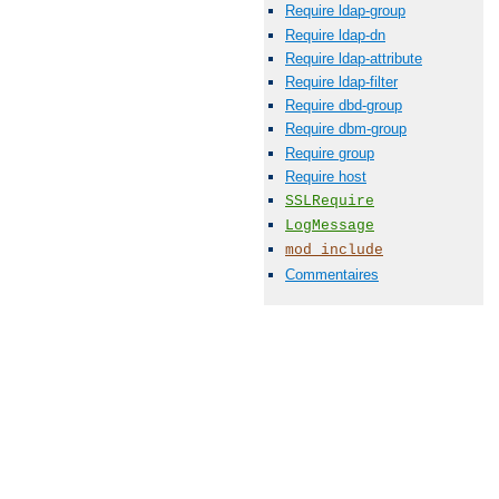
Require ldap-group
Require ldap-dn
Require ldap-attribute
Require ldap-filter
Require dbd-group
Require dbm-group
Require group
Require host
SSLRequire
LogMessage
mod_include
Commentaires