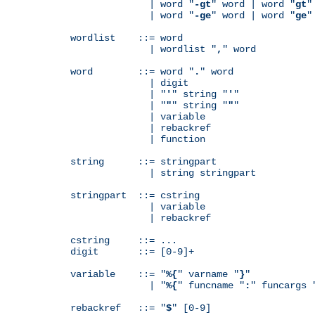
              | word "
-gt
" word | word "
gt
"
              | word "
-ge
" word | word "
ge
"
wordlist    ::= word

              | wordlist "
,
" word

word        ::= word "
.
" word

              | digit

              | "
'
" string "
'
"

              | "
"
" string "
"
"

              | variable

	      | rebackref

              | function

string      ::= stringpart

              | string stringpart

stringpart  ::= cstring

              | variable

	      | rebackref

cstring     ::= ...

digit       ::= [0-9]+

variable    ::= "
%{
" varname "
}
"

              | "
%{
" funcname "
:
" funcargs 
rebackref   ::= "
$
" [0-9]
