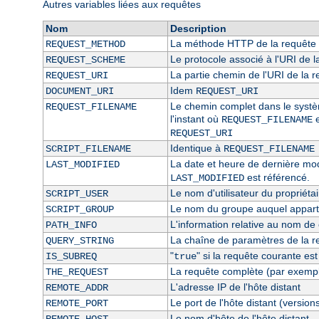
Autres variables liées aux requêtes
Nom
Description
La méthode HTTP de la requête 
REQUEST_METHOD
Le protocole associé à l'URI de l
REQUEST_SCHEME
La partie chemin de l'URI de la 
REQUEST_URI
Idem
DOCUMENT_URI
REQUEST_URI
Le chemin complet dans le système
REQUEST_FILENAME
l'instant où
e
REQUEST_FILENAME
REQUEST_URI
Identique à
SCRIPT_FILENAME
REQUEST_FILENAME
La date et heure de dernière modi
LAST_MODIFIED
est référencé.
LAST_MODIFIED
Le nom d'utilisateur du propriétai
SCRIPT_USER
Le nom du groupe auquel appartie
SCRIPT_GROUP
L'information relative au nom de c
PATH_INFO
La chaîne de paramètres de la r
QUERY_STRING
"
" si la requête courante es
IS_SUBREQ
true
La requête complète (par exempl
THE_REQUEST
L'adresse IP de l'hôte distant
REMOTE_ADDR
Le port de l'hôte distant (version
REMOTE_PORT
Le nom d'hôte de l'hôte distant