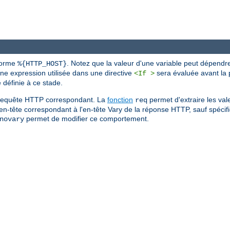
 forme
. Notez que la valeur d'une variable peut dépendr
%{HTTP_HOST}
une expression utilisée dans une directive
sera évaluée avant la p
<If >
définie à ce stade.
de requête HTTP correspondant. La
fonction
permet d'extraire les val
req
'en-tête correspondant à l'en-tête Vary de la réponse HTTP, sauf spécific
permet de modifier ce comportement.
novary