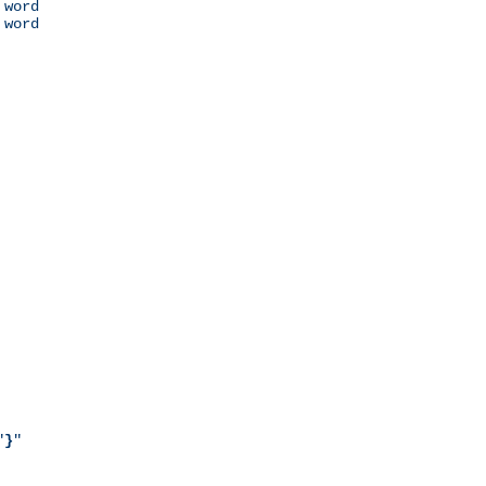
 word

 word

"
}
"
