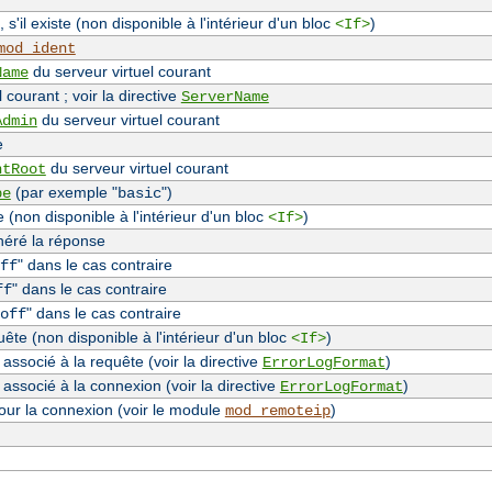
, s'il existe (non disponible à l'intérieur d'un bloc
)
<If>
mod_ident
du serveur virtuel courant
Name
 courant ; voir la directive
ServerName
du serveur virtuel courant
Admin
e
du serveur virtuel courant
ntRoot
(par exemple "
")
pe
basic
(non disponible à l'intérieur d'un bloc
)
<If>
néré la réponse
" dans le cas contraire
ff
" dans le cas contraire
ff
" dans le cas contraire
off
te (non disponible à l'intérieur d'un bloc
)
<If>
associé à la requête (voir la directive
)
ErrorLogFormat
 associé à la connexion (voir la directive
)
ErrorLogFormat
our la connexion (voir le module
)
mod_remoteip