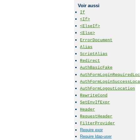
Voir aussi
If
<If>
<ElseIf>
<Else>
ErrorDocument
Alias
ScriptAlias
Redirect
AuthBasicFake
AuthFormLoginRequiredLoc
AuthFormLoginSuccessLoca
AuthFormLogoutLocation
RewriteCond
SetEnvIfExpr
Header
RequestHeader
FilterProvider
Require expr
Require ldap-user