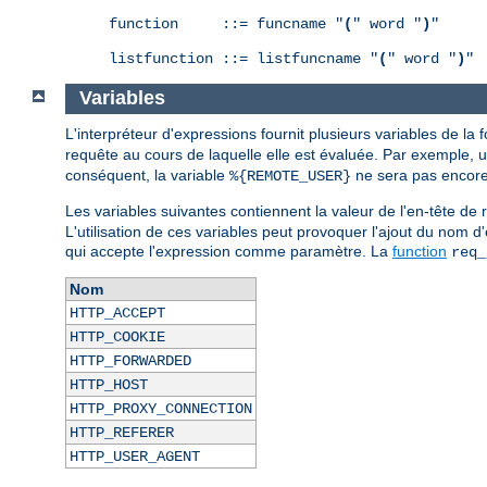
function     ::= funcname "
(
" word "
)
"

listfunction ::= listfuncname "
(
" word "
)
"
Variables
L'interpréteur d'expressions fournit plusieurs variables de la
requête au cours de laquelle elle est évaluée. Par exemple, 
conséquent, la variable
ne sera pas encore 
%{REMOTE_USER}
Les variables suivantes contiennent la valeur de l'en-tête 
L'utilisation de ces variables peut provoquer l'ajout du nom d
qui accepte l'expression comme paramètre. La
function
req_
Nom
HTTP_ACCEPT
HTTP_COOKIE
HTTP_FORWARDED
HTTP_HOST
HTTP_PROXY_CONNECTION
HTTP_REFERER
HTTP_USER_AGENT