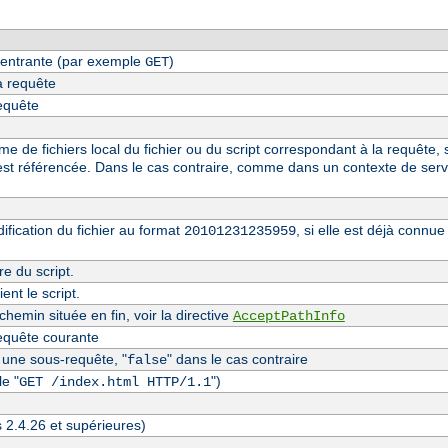
entrante (par exemple
)
GET
a requête
requête
 de fichiers local du fichier ou du script correspondant à la requête, s
st référencée. Dans le cas contraire, comme dans un contexte de serv
fication du fichier au format
, si elle est déjà conn
20101231235959
re du script.
nt le script.
hemin située en fin, voir la directive
AcceptPathInfo
equête courante
t une sous-requête, "
" dans le cas contraire
false
e "
")
GET /index.html HTTP/1.1
s 2.4.26 et supérieures)