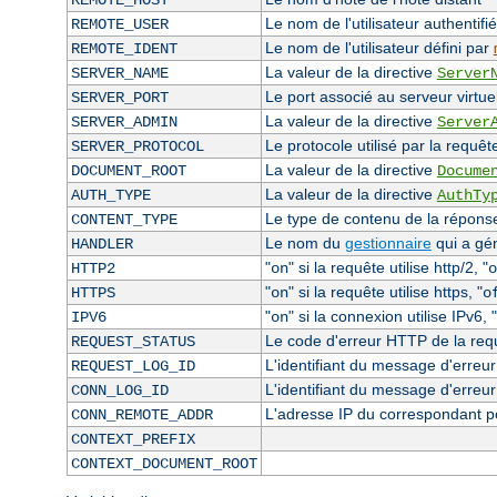
REMOTE_HOST
Le nom de l'utilisateur authentifié
REMOTE_USER
Le nom de l'utilisateur défini par
REMOTE_IDENT
La valeur de la directive
SERVER_NAME
Server
Le port associé au serveur virtuel
SERVER_PORT
La valeur de la directive
SERVER_ADMIN
Server
Le protocole utilisé par la requêt
SERVER_PROTOCOL
La valeur de la directive
DOCUMENT_ROOT
Docume
La valeur de la directive
AUTH_TYPE
AuthTy
Le type de contenu de la réponse 
CONTENT_TYPE
Le nom du
gestionnaire
qui a gé
HANDLER
"
" si la requête utilise http/2, "
HTTP2
on
o
"
" si la requête utilise https, "
HTTPS
on
o
"
" si la connexion utilise IPv6, "
IPV6
on
Le code d'erreur HTTP de la requê
REQUEST_STATUS
L'identifiant du message d'erreur 
REQUEST_LOG_ID
L'identifiant du message d'erreur
CONN_LOG_ID
L'adresse IP du correspondant p
CONN_REMOTE_ADDR
CONTEXT_PREFIX
CONTEXT_DOCUMENT_ROOT