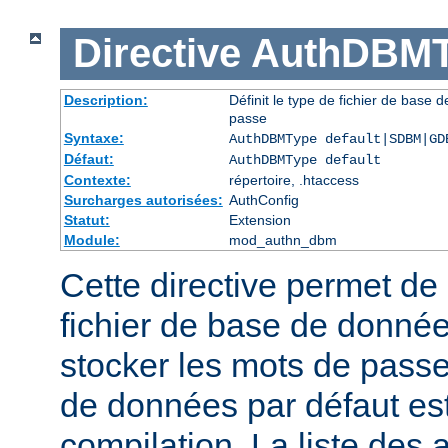
Directive
AuthDBMT
Description:
Définit le type de fichier de base 
passe
Syntaxe:
AuthDBMType default|SDBM|GD
Défaut:
AuthDBMType default
Contexte:
répertoire, .htaccess
Surcharges autorisées:
AuthConfig
Statut:
Extension
Module:
mod_authn_dbm
Cette directive permet de 
fichier de base de données
stocker les mots de passe
de données par défaut est 
compilation. La liste des 