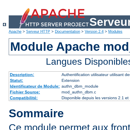
Serveu
Apache
>
Serveur HTTP
>
Documentation
>
Version 2.4
>
Modules
Module Apache mo
Langues Disponible
Description:
Authentification utilisateur utilisant 
Statut:
Extension
Identificateur de Module:
authn_dbm_module
Fichier Source:
mod_authn_dbm.c
Compatibilité:
Disponible depuis les versions 2.1 e
Sommaire
Ce module permet aux fro