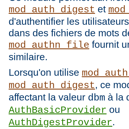
et
mod_auth_digest
mod
d'authentifier les utilisateu
dans des fichiers de mots 
fournit u
mod_authn_file
similaire.
Lorsqu'on utilise
mod_auth
, ce mo
mod_auth_digest
affectant la valeur
à la 
dbm
ou
AuthBasicProvider
.
AuthDigestProvider