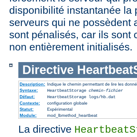
disponibilité instantanée la
serveurs qui ne possèdent a
sont pénalisés, car ils son
non entièrement initialisés.
Directive
Heartbeat
Description:
Indique le chemin permettant de lire les donn
Syntaxe:
HeartbeatStorage
chemin-fichier
Défaut:
HeartbeatStorage logs/hb.dat
Contexte:
configuration globale
Statut:
Expérimental
Module:
mod_lbmethod_heartbeat
La directive
HeartbeatS