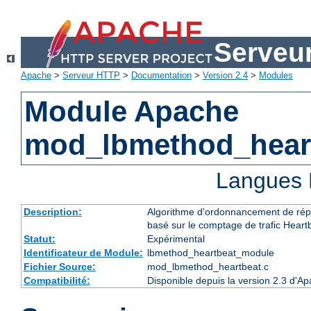
Serveu
Apache
>
Serveur HTTP
>
Documentation
>
Version 2.4
>
Modules
Module Apache
mod_lbmethod_hear
Langues 
Description:
Algorithme d'ordonnancement de répa
basé sur le comptage de trafic Heart
Statut:
Expérimental
Identificateur de Module:
lbmethod_heartbeat_module
Fichier Source:
mod_lbmethod_heartbeat.c
Compatibilité:
Disponible depuis la version 2.3 d'A