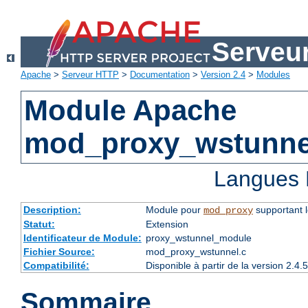
Serveu
Apache
>
Serveur HTTP
>
Documentation
>
Version 2.4
>
Modules
Module Apache
mod_proxy_wstunne
Langues 
Description:
Module pour
supportant 
mod_proxy
Statut:
Extension
Identificateur de Module:
proxy_wstunnel_module
Fichier Source:
mod_proxy_wstunnel.c
Compatibilité:
Disponible à partir de la version 2.
Sommaire