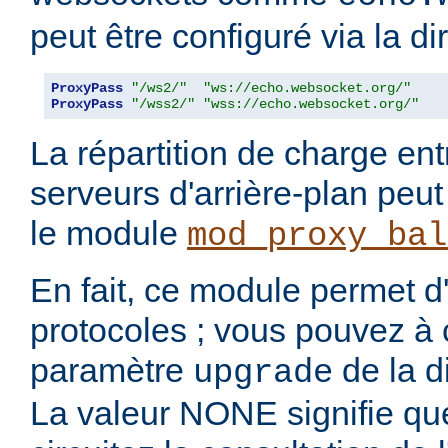
peut être configuré via la di
ProxyPass
"/ws2/"
"ws://echo.websocket.org/"
ProxyPass
"/wss2/"
"wss://echo.websocket.org/"
La répartition de charge ent
serveurs d'arrière-plan peut
le module
mod_proxy_bal
En fait, ce module permet d
protocoles ; vous pouvez à ce
paramètre
de la d
upgrade
La valeur NONE signifie qu