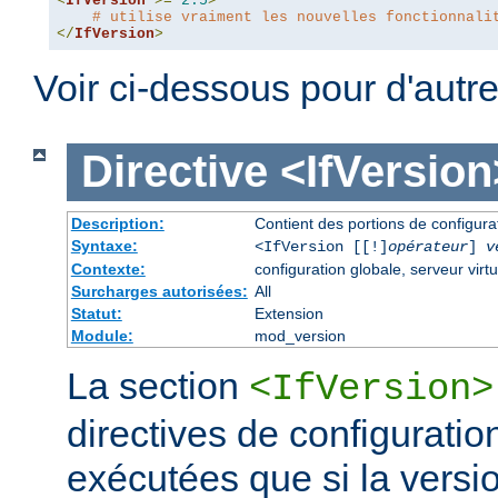
<
IfVersion
>=
2.5
>
# utilise vraiment les nouvelles fonctionnali
</
IfVersion
>
Voir ci-dessous pour d'autr
Directive
<IfVersion
Description:
Contient des portions de configur
Syntaxe:
<IfVersion [[!]
opérateur
]
v
Contexte:
configuration globale, serveur virtu
Surcharges autorisées:
All
Statut:
Extension
Module:
mod_version
La section
<IfVersion>
directives de configuratio
exécutées que si la versio