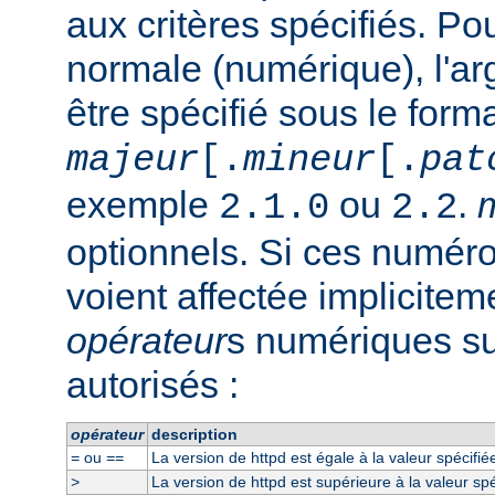
aux critères spécifiés. P
normale (numérique), l'a
être spécifié sous le form
majeur
[.
mineur
[.
pat
exemple
ou
.
2.1.0
2.2
optionnels. Si ces numéro
voient affectée implicitem
opérateur
s numériques su
autorisés :
opérateur
description
ou
La version de httpd est égale à la valeur spécifié
=
==
La version de httpd est supérieure à la valeur spé
>