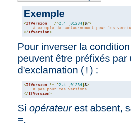
Exemple
<
IfVersion
=
/^
2.4
.[
01234
]
$
/>
# exemple de contournement pour les versi
</
IfVersion
>
Pour inverser la condition
peuvent être préfixés par 
d'exclamation (
) :
!
<
IfVersion
!~
^
2.4
.[
01234
]
$
>
# pas pour ces versions
</
IfVersion
>
Si
opérateur
est absent, s
.
=