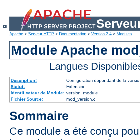
Serveu
Apache
>
Serveur HTTP
>
Documentation
>
Version 2.4
>
Modules
Module Apache mod
Langues Disponible
Description:
Configuration dépendant de la versio
Statut:
Extension
Identificateur de Module:
version_module
Fichier Source:
mod_version.c
Sommaire
Ce module a été conçu pour 