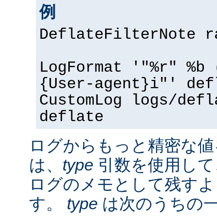
例
DeflateFilterNote r
LogFormat '"%r" %b 
{User-agent}i"' def
CustomLog logs/defl
deflate
ログからもっと精密な値
は、
type
引数を使用して
ログのメモとして残すよ
す。
type
は次のうちの