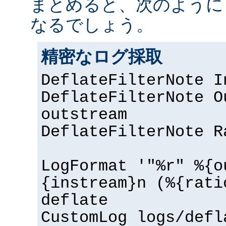
まとめると、次のように
なるでしょう。
精密なログ採取
DeflateFilterNote I
DeflateFilterNote O
outstream
DeflateFilterNote R
LogFormat '"%r" %{o
{instream}n (%{rati
deflate
CustomLog logs/defl