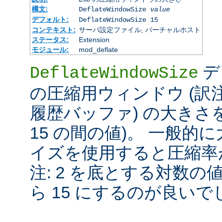
構文:
DeflateWindowSize
value
デフォルト:
DeflateWindowSize 15
コンテキスト:
サーバ設定ファイル, バーチャルホスト
ステータス:
Extension
モジュール:
mod_deflate
デ
DeflateWindowSize
の圧縮用ウィンドウ (訳注:
履歴バッファ) の大きさを
15 の間の値)。 一般
イズを使用すると圧縮率が
注: 2 を底とする対数の
ら 15 にするのが良いで