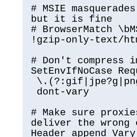
# MSIE masquerades
but it is fine
# BrowserMatch \bM
!gzip-only-text/ht
# Don't compress i
SetEnvIfNoCase Req
\.(?:gif|jpe?g|pn
dont-vary
# Make sure proxie
deliver the wrong 
Header append Vary