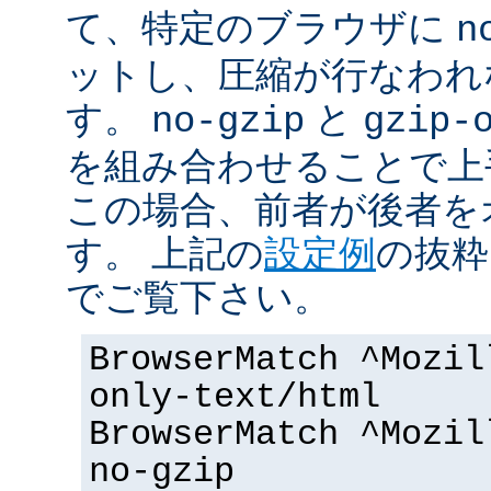
て、特定のブラウザに
n
ットし、圧縮が行なわれ
す。
と
no-gzip
gzip-
を組み合わせることで上
この場合、前者が後者を
す。 上記の
設定例
の抜粋
でご覧下さい。
BrowserMatch ^Mozil
only-text/html
BrowserMatch ^Mozil
no-gzip