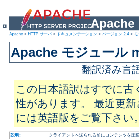
Apach
Apache
>
HTTP サーバ
>
ドキュメンテーション
>
バージョン 2.4
>
モ
Apache モジュール mo
翻訳済み言語
この日本語訳はすでに古
性があります。 最近更
には英語版をご覧下さい
説明:
クライアントへ送られる前にコンテンツを圧