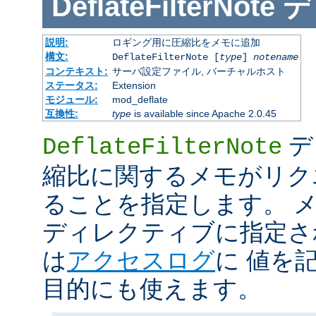
DeflateFilterNote
デ
説明:
ロギング用に圧縮比をメモに追加
構文:
DeflateFilterNote [
type
]
notename
コンテキスト:
サーバ設定ファイル, バーチャルホスト
ステータス:
Extension
モジュール:
mod_deflate
互換性:
type
is available since Apache 2.0.45
デ
DeflateFilterNote
縮比に関するメモがリク
ることを指定します。 メモ 
ディレクティブに指定さ
は
アクセスログ
に 値を
目的にも使えます。