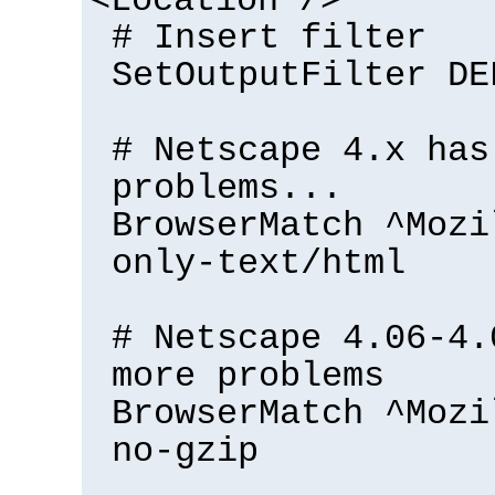
<Location />
# Insert filter
SetOutputFilter DE
# Netscape 4.x has
problems...
BrowserMatch ^Mozi
only-text/html
# Netscape 4.06-4.
more problems
BrowserMatch ^Mozi
no-gzip