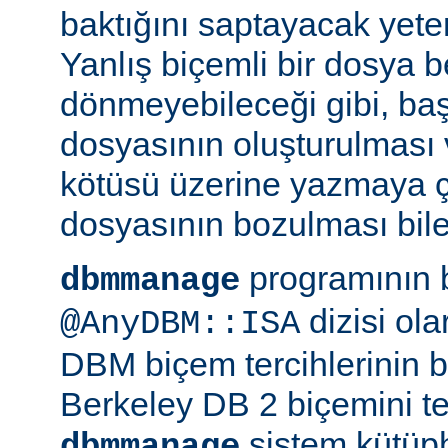
baktığını saptayacak yeterl
Yanlış biçemli bir dosya be
dönmeyebileceği gibi, ba
dosyasının oluşturulması
kötüsü üzerine yazmaya 
dosyasının bozulması bile 
programının 
dbmmanage
dizisi ol
@AnyDBM::ISA
DBM biçem tercihlerinin bir
Berkeley DB 2 biçemini te
sistem kütüph
dbmmanage