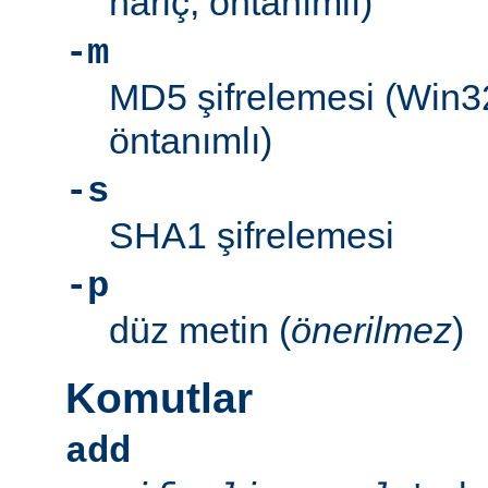
hariç, öntanımlı)
-m
MD5 şifrelemesi (Win3
öntanımlı)
-s
SHA1 şifrelemesi
-p
düz metin (
önerilmez
)
Komutlar
add