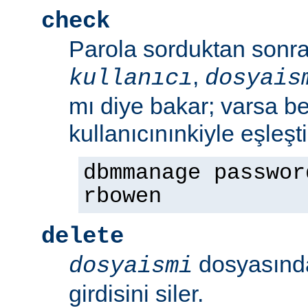
check
Parola sorduktan sonra 
,
kullanıcı
dosyais
mı diye bakar; varsa bel
kullanıcınınkiyle eşleşt
dbmmanage passwor
rbowen
delete
dosyasın
dosyaismi
girdisini siler.