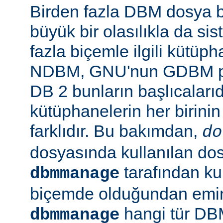
Birden fazla DBM dosya b
büyük bir olasılıkla da si
fazla biçemle ilgili kütüp
NDBM, GNU'nun GDBM pro
DB 2 bunların başlıcalarıd
kütüphanelerin her birinin
farklıdır. Bu bakımdan,
do
dosyasında kullanılan do
tarafından kul
dbmmanage
biçemde olduğundan emin 
hangi tür DB
dbmmanage