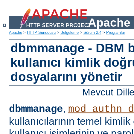
Apache 
Apache
>
HTTP Sunucusu
>
Belgeleme
>
Sürüm 2.4
>
Programlar
dbmmanage - DBM b
kullanıcı kimlik doğ
dosyalarını yönetir
Mevcut Dill
,
dbmmanage
mod_authn_d
kullanıcılarının temel kimlik
kullanıcı isimlerinin ve paro