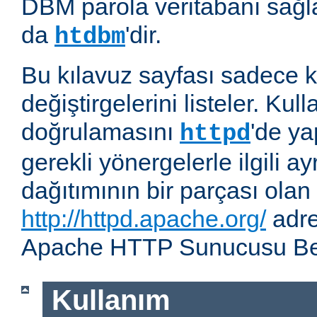
DBM parola veritabanı sağla
da
'dir.
htdbm
Bu kılavuz sayfası sadece k
değiştirgelerini listeler. Kull
doğrulamasını
'de ya
httpd
gerekli yönergelerle ilgili ay
dağıtımının bir parçası olan
http://httpd.apache.org/
adre
Apache HTTP Sunucusu Belg
Kullanım