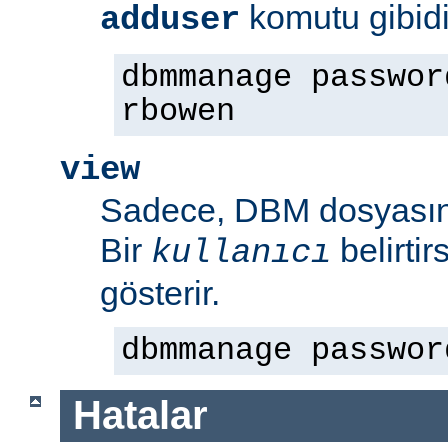
komutu gibidi
adduser
dbmmanage passwor
rbowen
view
Sadece, DBM dosyasının
Bir
belirti
kullanıcı
gösterir.
dbmmanage passwor
Hatalar