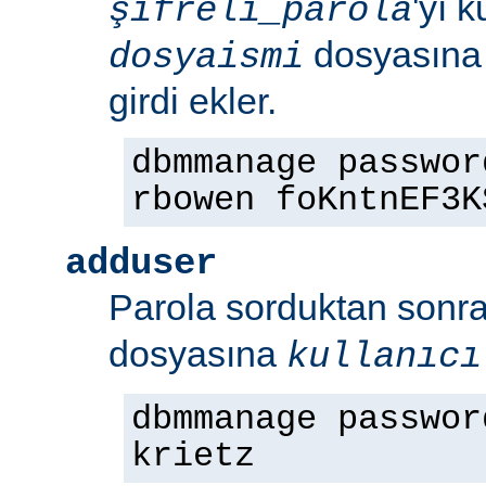
'yı 
şifreli_parola
dosyasın
dosyaismi
girdi ekler.
dbmmanage passwor
rbowen foKntnEF3K
adduser
Parola sorduktan sonr
dosyasına
kullanıcı
dbmmanage passwor
krietz