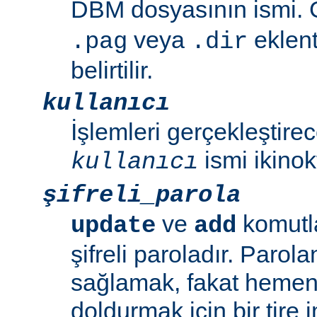
DBM dosyasının ismi. G
veya
eklent
.pag
.dir
belirtilir.
kullanıcı
İşlemleri gerçekleştirec
ismi ikinok
kullanıcı
şifreli_parola
ve
komutla
update
add
şifreli paroladır. Parol
sağlamak, fakat hemen 
doldurmak için bir tire i