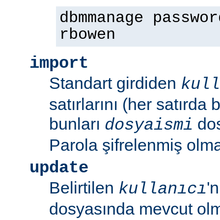
dbmmanage passwor
rbowen
import
Standart girdiden
kull
satırlarını (her satırda 
bunları
dos
dosyaismi
Parola şifrelenmiş olmal
update
Belirtilen
'
kullanıcı
dosyasında mevcut olm