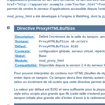
href="http://appserver.example.com/foo/bar.html">foo
permet de rendre le serveur d'applications accessible depuis l'exté
mod_proxy_html a été développé à l'origine à WebÞing, dont la
d
Directive
ProxyHTMLBufSize
Description:
Définit l'incrément de la taille du tampon, ain
Syntaxe:
ProxyHTMLBufSize
nb-octets
Défaut:
ProxyHTMLBufSize 8192
Contexte:
configuration globale, serveur virtuel, réperto
Statut:
Base
Module:
mod_proxy_html
Compatibilité:
Disponible depuis la version 2.4 du serveur 
Pour pouvoir interpréter du contenu non HTML (feuilles de 
entier dans un tampon. Ce tampon devra être étendu autant que
selon un incrément de
nb-octets
que cette directive permet de
La valeur par défaut est 8192 et sera suffisante pour la plu
style et/ou scripts plus grands que 8k (cette taille s'entend po
tampon initiale plus grande afin d'éviter d'avoir à le redim