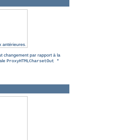
x antérieures.
out changement par rapport à la
iale
ProxyHTMLCharsetOut *