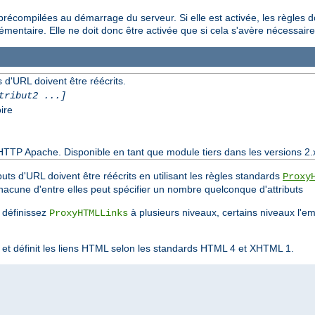
nt précompilées au démarrage du serveur. Si elle est activée, les règles 
mentaire. Elle ne doit donc être activée que si cela s'avère nécessaire
 d'URL doivent être réécrits.
tribut2 ...]
ire
HTTP Apache. Disponible en tant que module tiers dans les versions 2.
buts d'URL doivent être réécrits en utilisant les règles standards
Proxy
cune d'entre elles peut spécifier un nombre quelconque d'attributs
s définissez
à plusieurs niveaux, certains niveaux l'e
ProxyHTMLLinks
t et définit les liens HTML selon les standards HTML 4 et XHTML 1.