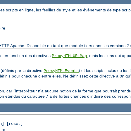
les scripts en ligne, les feuilles de style et les évènements de type scrip
ire
HTTP Apache. Disponible en tant que module tiers dans les versions 2.
ts en fonction des directives
, mais les liens qui app
ProxyHTMLURLMap
(définis par la directive
) et les scripts inclus ou les 
ProxyHTMLEvents
éfinis pour chacune d'entre elles. Ne définissez cette directive à
qu'
On
, car l'interpréteur n'a aucune notion de la forme que pourrait prend
ison étendus du caractère
a de fortes chances d'induire des correspo
/
h] [reset]
ire