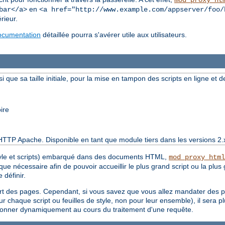
mod_proxy_ht
en
bar</a>
<a href="http://www.example.com/appserver/foo/
rieur.
ocumentation
détaillée pourra s'avérer utile aux utilisateurs.
si que sa taille initiale, pour la mise en tampon des scripts en ligne et de
ire
HTTP Apache. Disponible en tant que module tiers dans les versions 2.
style et scripts) embarqué dans des documents HTML,
mod_proxy_html
 nécessaire afin de pouvoir accueillir le plus grand script ou la plus g
 définir.
part des pages. Cependant, si vous savez que vous allez mandater des 
ur chaque script ou feuilles de style, non pour leur ensemble), il sera plu
ensionner dynamiquement au cours du traitement d'une requête.