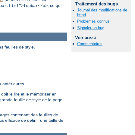
ml
<a
Traitement des bugs
, ce qui
bar.html">foobar</a>
Journal des modifications de
httpd
Problèmes connus
Signaler un bug
Voir aussi
Commentaires
s feuilles de style.
x antérieures.
doit le lire et le mémoriser en
rande feuille de style de la page,
pages contenant des feuilles de
s efficace de définir une taille de