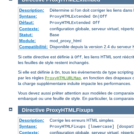
Description:
Détermine si l'on doit corriger les liens dans 
Syntaxe:
ProxyHTMLExtended On|Off
Défaut:
ProxyHTMLExtended Off
Contexte:
configuration globale, serveur virtuel, réperto
Statut:
Base
Module:
mod_proxy_html
Compatibilité:
Disponible depuis la version 2.4 du serveur 
Si cette directive est définie à
, les liens HTML sont réécri
Off
les feuilles de style restent inchangés.
Si elle est définie à
, tous les évènements de type scripting 
On
par les règles
, en fonction des drapeaux d
ProxyHTMLURLMap
la charge supplémentaire induite impacte les performances.
Vous devez aussi prêter attention aux modèles de comparaison
embarqué ou une feuille de style. En particulier, la compara
Directive
ProxyHTMLFixups
Description:
Corrige les erreurs HTML simples.
Syntaxe:
ProxyHTMLFixups [lowercase] [dospat
Contexte:
configuration globale, serveur virtuel, réperto