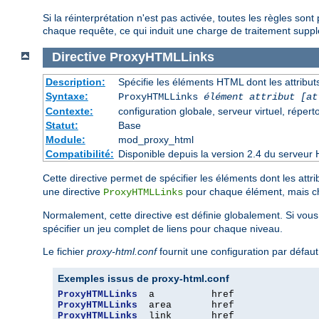
Si la réinterprétation n'est pas activée, toutes les règles so
chaque requête, ce qui induit une charge de traitement supplé
Directive
ProxyHTMLLinks
Description:
Spécifie les éléments HTML dont les attributs
Syntaxe:
ProxyHTMLLinks
élément attribut [at
Contexte:
configuration globale, serveur virtuel, réperto
Statut:
Base
Module:
mod_proxy_html
Compatibilité:
Disponible depuis la version 2.4 du serveur 
Cette directive permet de spécifier les éléments dont les attri
une directive
pour chaque élément, mais cha
ProxyHTMLLinks
Normalement, cette directive est définie globalement. Si vou
spécifier un jeu complet de liens pour chaque niveau.
Le fichier
proxy-html.conf
fournit une configuration par défau
Exemples issus de proxy-html.conf
ProxyHTMLLinks
ProxyHTMLLinks
ProxyHTMLLinks