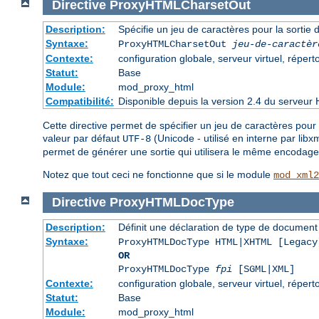
Directive
ProxyHTMLCharsetOut
Description:
Spécifie un jeu de caractères pour la sorti
Syntaxe:
ProxyHTMLCharsetOut
jeu-de-caractèr
Contexte:
configuration globale, serveur virtuel, réperto
Statut:
Base
Module:
mod_proxy_html
Compatibilité:
Disponible depuis la version 2.4 du serveur 
Cette directive permet de spécifier un jeu de caractères pour 
valeur par défaut
(Unicode - utilisé en interne par lib
UTF-8
permet de générer une sortie qui utilisera le même encodage 
Notez que tout ceci ne fonctionne que si le module
mod_xml2
Directive
ProxyHTMLDocType
Description:
Définit une déclaration de type de docume
Syntaxe:
ProxyHTMLDocType HTML|XHTML [Legacy
OR
ProxyHTMLDocType
fpi
[SGML|XML]
Contexte:
configuration globale, serveur virtuel, réperto
Statut:
Base
Module:
mod_proxy_html