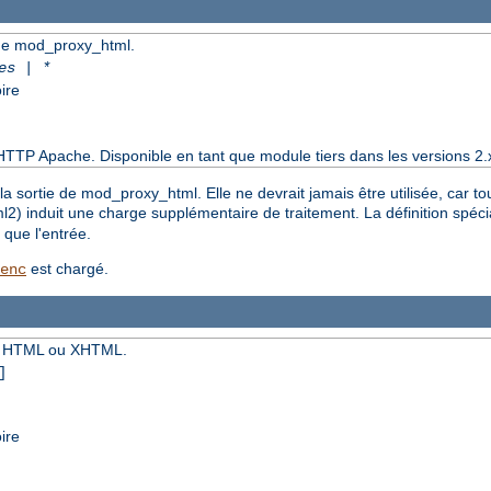
e de mod_proxy_html.
es | *
ire
HTTP Apache. Disponible en tant que module tiers dans les versions 2.
la sortie de mod_proxy_html. Elle ne devrait jamais être utilisée, car t
xml2) induit une charge supplémentaire de traitement. La définition spéc
que l'entrée.
est chargé.
enc
nt HTML ou XHTML.
]
ire