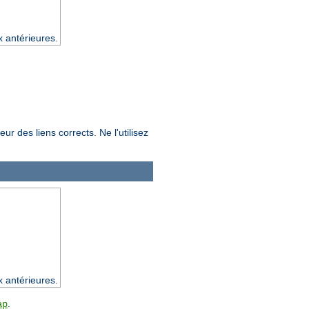
x antérieures.
ur des liens corrects. Ne l'utilisez
x antérieures.
.
ap