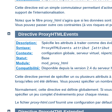
Cette directive est un simple commutateur permettant d'activer
support de l'internationalisation.
Notez que le filtre proxy_html s'agira que si les données son
Vous pouvez passer outre ces contraintes (à vos risques et pé
Directive
ProxyHTMLEvents
Description:
Spécifie les attributs à traiter comme des é
Syntaxe:
ProxyHTMLEvents
attribut [attribut 
Contexte:
configuration globale, serveur virtuel, réperto
Statut:
Base
Module:
mod_proxy_html
Compatibilité:
Disponible depuis la version 2.4 du serveur 
Cette directive permet de spécifier un ou plusieurs attributs
lorsqu'elles ont été définies. Vous pouvez spécifier un nombr
Normalement, cette directive est définie globalement. Si vou
spécifier un jeu complet d'évènements pour chaque niveau.
Le fichier
proxy-html.conf
fournit une configuration par défau
Directive
ProxyHTMLExtended