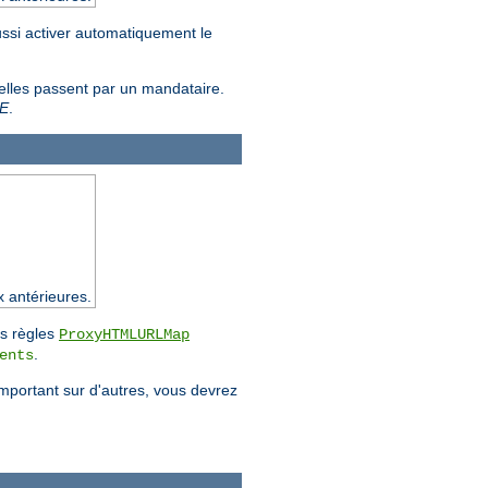
ussi activer automatiquement le
 elles passent par un mandataire.
E
.
x antérieures.
es règles
ProxyHTMLURLMap
.
ents
emportant sur d'autres, vous devrez