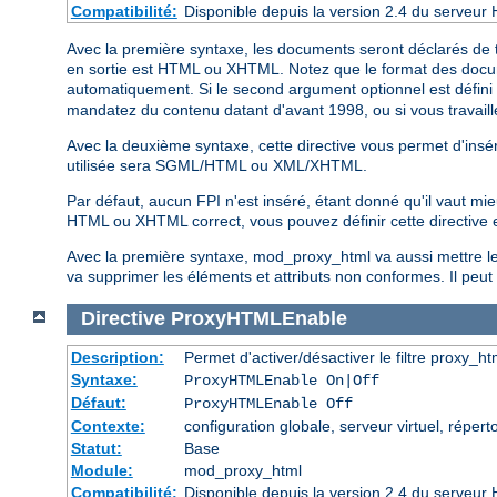
Compatibilité:
Disponible depuis la version 2.4 du serveur 
Avec la première syntaxe, les documents seront déclarés de t
en sortie est HTML ou XHTML. Notez que le format des documen
automatiquement. Si le second argument optionnel est défini
mandatez du contenu datant d'avant 1998, ou si vous travaillez
Avec la deuxième syntaxe, cette directive vous permet d'insér
utilisée sera SGML/HTML ou XML/XHTML.
Par défaut, aucun FPI n'est inséré, étant donné qu'il vaut mi
HTML ou XHTML correct, vous pouvez définir cette directive
Avec la première syntaxe, mod_proxy_html va aussi mettre le c
va supprimer les éléments et attributs non conformes. Il peut a
Directive
ProxyHTMLEnable
Description:
Permet d'activer/désactiver le filtre proxy_ht
Syntaxe:
ProxyHTMLEnable On|Off
Défaut:
ProxyHTMLEnable Off
Contexte:
configuration globale, serveur virtuel, réperto
Statut:
Base
Module:
mod_proxy_html
Compatibilité:
Disponible depuis la version 2.4 du serveur 