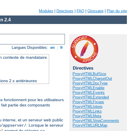
Modules
|
Directives
|
FAQ
|
Glossaire
|
Plan du site
n 2.4
Langues Disponibles:
en
|
fr
un contexte de mandataire.
Directives
ProxyHTMLBufSize
ProxyHTMLCharsetOut
ions 2.x antérieures
ProxyHTMLDocType
ProxyHTMLEnable
ProxyHTMLEvents
ProxyHTMLExtended
 fonctionnent pour les utilisateurs
ProxyHTMLFixups
 fait partie des composants
ProxyHTMLInterp
ProxyHTMLLinks
ProxyHTMLMeta
 interne, et un serveur web public
ProxyHTMLStripComments
. Lorsque le serveur
ProxyHTMLURLMap
m/appserver/
permet de réécrire