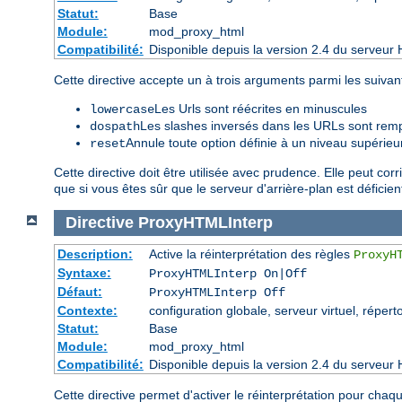
Statut:
Base
Module:
mod_proxy_html
Compatibilité:
Disponible depuis la version 2.4 du serveur 
Cette directive accepte un à trois arguments parmi les suivant
Les Urls sont réécrites en minuscules
lowercase
Les slashes inversés dans les URLs sont remp
dospath
Annule toute option définie à un niveau supérieu
reset
Cette directive doit être utilisée avec prudence. Elle peut corr
que si vous êtes sûr que le serveur d'arrière-plan est déficien
Directive
ProxyHTMLInterp
Description:
Active la réinterprétation des règles
ProxyH
Syntaxe:
ProxyHTMLInterp On|Off
Défaut:
ProxyHTMLInterp Off
Contexte:
configuration globale, serveur virtuel, réperto
Statut:
Base
Module:
mod_proxy_html
Compatibilité:
Disponible depuis la version 2.4 du serveur 
Cette directive permet d'activer le réinterprétation pour cha