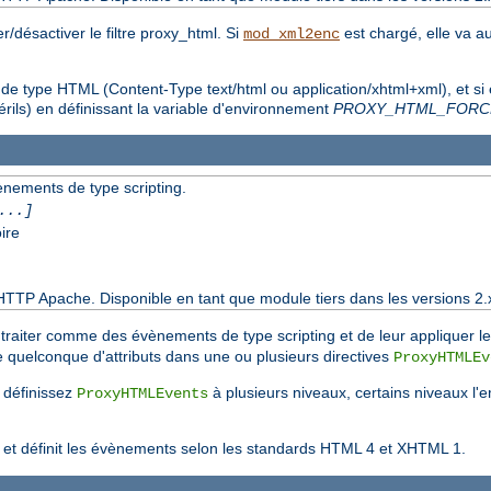
/désactiver le filtre proxy_html. Si
est chargé, elle va a
mod_xml2enc
t de type HTML (Content-Type text/html ou application/xhtml+xml), et si
rils) en définissant la variable d'environnement
PROXY_HTML_FORC
vènements de type scripting.
...]
ire
HTTP Apache. Disponible en tant que module tiers dans les versions 2.
 à traiter comme des évènements de type scripting et de leur appliquer l
e quelconque d'attributs dans une ou plusieurs directives
ProxyHTMLEv
s définissez
à plusieurs niveaux, certains niveaux l'
ProxyHTMLEvents
t et définit les évènements selon les standards HTML 4 et XHTML 1.