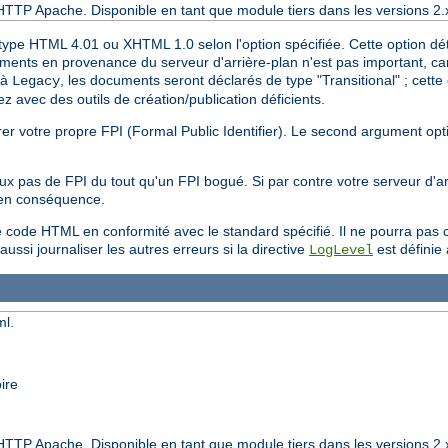
HTTP Apache. Disponible en tant que module tiers dans les versions 2.
ype HTML 4.01 ou XHTML 1.0 selon l'option spécifiée. Cette option déte
ts en provenance du serveur d'arrière-plan n'est pas important, car l
 à
, les documents seront déclarés de type "Transitional" ; cette
Legacy
 avec des outils de création/publication déficients.
er votre propre FPI (Formal Public Identifier). Le second argument opt
eux pas de FPI du tout qu'un FPI bogué. Si par contre votre serveur d'
 en conséquence.
ode HTML en conformité avec le standard spécifié. Il ne pourra pas cor
ussi journaliser les autres erreurs si la directive
est définie
LogLevel
ml.
ire
HTTP Apache. Disponible en tant que module tiers dans les versions 2.