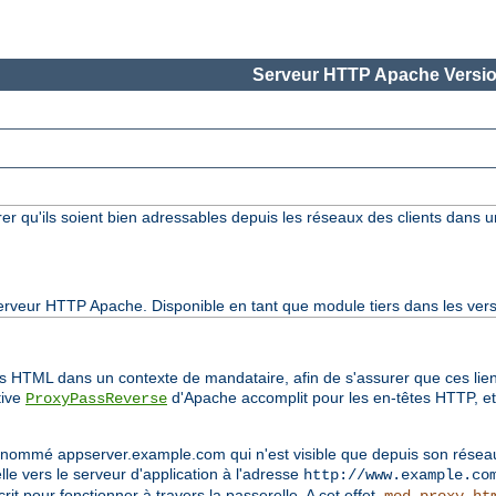
Serveur HTTP Apache Versio
rer qu'ils soient bien adressables depuis les réseaux des clients dans 
serveur HTTP Apache. Disponible en tant que module tiers dans les vers
ens HTML dans un contexte de mandataire, afin de s'assurer que ces liens
tive
d'Apache accomplit pour les en-têtes HTTP, et
ProxyPassReverse
 nommé appserver.example.com qui n'est visible que depuis son réseau
elle vers le serveur d'application à l'adresse
http://www.example.co
rit pour fonctionner à travers la passerelle. A cet effet,