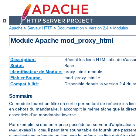
Apache
>
Serveur HTTP
>
Documentation
>
Version 2.4
>
Modules
Module Apache mod_proxy_html
Description:
Réécrit les liens HTML afin de s'assu
Statut:
Base
Identificateur de Module:
proxy_html_module
Fichier Source:
mod_proxy_html.c
Compatibilité:
Disponible depuis la version 2.4 du 
Sommaire
Ce module fournit un filtre en sortie permettant de réécrire les li
en dehors du mandataire. Il accomplit la même tâche que la direc
essentiels d'un mandataire inverse.
Par exemple, si une entreprise possède un serveur d'applications
, il peut être souhaitable de fournir une passer
www.example.com
d'applications présente un lien vers lui-même, ce lien doit être rééc